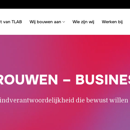
ht van TLAB
Wij bouwen aan
Wie zijn wij
Werken bij
ROUWEN – BUSINE
ndverantwoordelijkheid die bewust willen ki