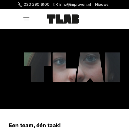
Ga
030 290 6100
info@improven.nl
Nieuws
naar
inhoud
Een team, één taak!