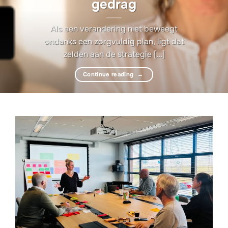
gedrag
Als een verandering niet beweegt
ondanks een zorgvuldig plan, ligt dat
zelden aan de strategie [...]
Continue reading
→