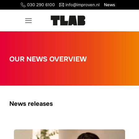
Ga
030 290 6100
info@improven.nl
News
naar
inhoud
OUR NEWS OVERVIEW
News releases