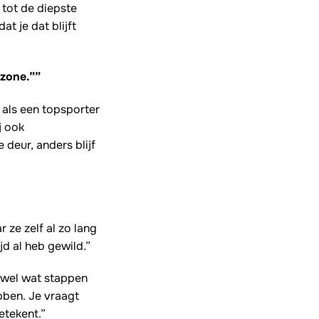
tot de diepste
t je dat blijft
 zone.””
 als een topsporter
j ook
deur, anders blijf
 ze zelf al zo lang
jd al heb gewild.”
r wel wat stappen
bben. Je vraagt
etekent.”