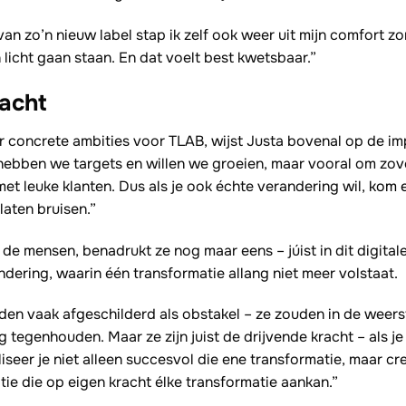
van zo’n nieuw label stap ik zelf ook weer uit mijn comfort zo
n licht gaan staan. En dat voelt best kwetsbaar.”
acht
 concrete ambities voor TLAB, wijst Justa bovenal op de imp
 hebben we targets en willen we groeien, maar vooral om zov
et leuke klanten. Dus als je ook échte verandering wil,
kom 
laten bruisen.”
 de mensen, benadrukt ze nog maar eens – júist in dit digitale
dering, waarin één transformatie allang niet meer volstaat.
n vaak afgeschilderd als obstakel – ze zouden in de weers
tegenhouden. Maar ze zijn juist de drijvende kracht – als je
liseer je niet alleen succesvol die ene transformatie, maar cr
ie die op eigen kracht élke transformatie aankan.”