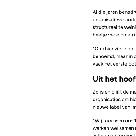
Al die jaren benad
organisatieverande
structureel te wei
beetje verscholen i
“Ook hier zie je di
benoemd, maar in de
vaak het eerste po
Uit het hoo
Zo is en blijft de
organisaties om hie
nieuwe label van I
“Wij focussen ons 1
werken wel samen 
zelfstandig project