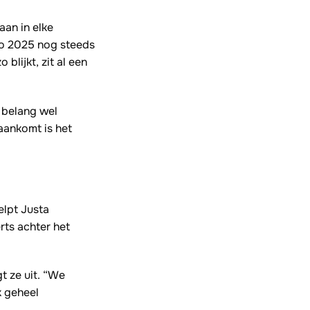
aan in elke
no 2025 nog steeds
lijkt, zit al een
t belang wel
 aankomt is het
elpt Justa
rts achter het
t ze uit. “We
k geheel