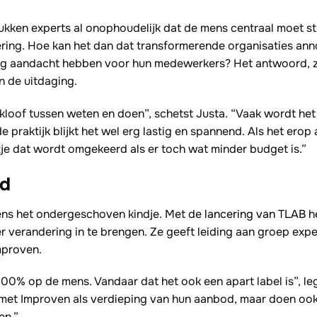
rukken experts al onophoudelijk dat de mens centraal moet st
ring. Hoe kan het dan dat transformerende organisaties an
nig aandacht hebben voor hun medewerkers? Het antwoord, zo b
n de uitdaging.
e kloof tussen weten en doen”, schetst Justa. “Vaak wordt he
 praktijk blijkt het wel erg lastig en spannend. Als het erop
tje dat wordt omgekeerd als er toch wat minder budget is.”
fd
 mens het ondergeschoven kindje. Met de
lancering van TLAB
h
r verandering in te brengen. Ze geeft leiding aan groep expe
mproven.
00% op de mens. Vandaar dat het ook een apart label is”, leg
met Improven als verdieping van hun aanbod, maar doen oo
en.”