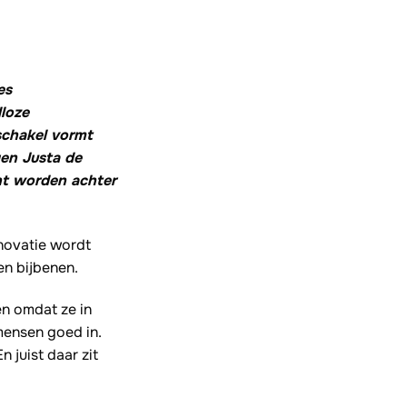
es
lloze
schakel vormt
gen Justa de
ht worden achter
novatie wordt
en bijbenen.
en omdat ze in
 mensen goed in.
 juist daar zit