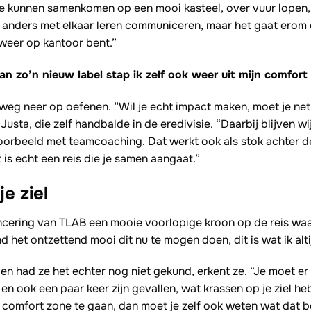
 kunnen samenkomen op een mooi kasteel, over vuur lopen, 
 anders met elkaar leren communiceren, maar het gaat erom da
 weer op kantoor bent.”
an zo’n nieuw label stap ik zelf ook weer uit mijn comfort
weg neer op oefenen. “Wil je echt impact maken, moet je net
 Justa, die zelf handbalde in de eredivisie. “Daarbij blijven wi
oorbeeld met teamcoaching. Dat werkt ook als stok achter de 
t is echt een reis die je samen aangaat.”
e ziel
ncering van TLAB een mooie voorlopige kroon op de reis waar
nd het ontzettend mooi dit nu te mogen doen, dit is wat ik alti
den had ze het echter nog niet gekund, erkent ze. “Je moet e
n ook een paar keer zijn gevallen, wat krassen op je ziel he
 comfort zone te gaan, dan moet je zelf ook weten wat dat b