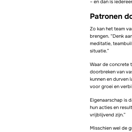
– en dan is iedereen
Patronen d
Zo kan het team va
brengen. “Denk aan
meditatie, teambui
situatie.”
Waar de concrete to
doorbreken van vas
kunnen en durven l
voor groei en verbi
Eigenaarschap is d
hun acties en resul
vrijblijvend zijn.”
Misschien wel de g