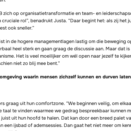
B zich op organisatietransformatie en team- en leiderschaps
 cruciale rol”, benadrukt Justa. “Daar begint het: als zij het 
est ook sneller.”
t juist in de hogere managementlagen lastig om die beweging 
rbaal heel sterk en gaan graag de discussie aan. Maar dat is
sme. Het is veel moeilijker om wél open naar jezelf te kijke
chien niet zo blij mee bent.”
omgeving waarin mensen zichzelf kunnen en durven laten 
rs graag uit hun comfortzone. “We beginnen veilig, om elkaa
ke taal te vinden waarmee we gedrag bespreekbaar kunnen 
juist uit hun hoofd te halen. Dat kan door een breed palet van
an een ijsbad of ademsessies. Dan gaat het niet meer om ke