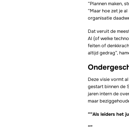
“Plannen maken, str
“Maar hoe zet je al
organisatie daadwe
Dat veruit de mee
AI (of welke techn
feiten of denkkrach
altijd gedrag”, ham
Ondergesch
Deze visie vormt a
gestart binnen de 
jaren intern de ov
maar beziggehouden
““Als leiders het j
“”