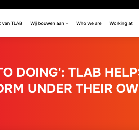
t van TLAB
Wij bouwen aan
Who we are
Working at
O DOING': TLAB HEL
ORM UNDER THEIR OW