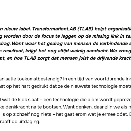
n nieuw label. TransformationLAB (TLAB) helpt organisati
 worden door de focus te leggen op de missing link in ta
edrag. Want waar het gedrag van mensen de verbindende 
n resultaat, krijgt het nog altijd weinig aandacht. We vroe
mt, en hoe TLAB zorgt dat mensen juist de drijvende krac
.
nisatie toekomstbestendig? In een tijd van voortdurende in
ast op het hart gedrukt dat ze de nieuwste technologie moet
I wat de klok slaat – een technologie die alom wordt geprez
jke denkkracht na te bootsen. Want denken, daar zijn we als
s op zichzelf nog niets – het gaat erom wat je ermee dóet. En
raaff de uitdaging.