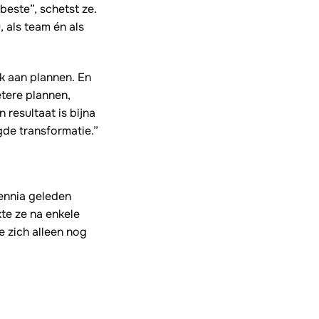
beste”, schetst ze.
 als team én als
k aan plannen. En
etere plannen,
 resultaat is bijna
gde transformatie.”
cennia geleden
te ze na enkele
e zich alleen nog