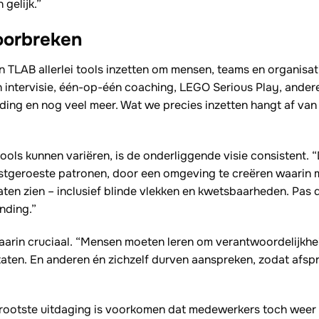
 gelijk.”
oorbreken
n TLAB allerlei tools inzetten om mensen, teams en organisat
 intervisie, één-op-één coaching, LEGO Serious Play, ander
lding en nog veel meer. Wat we precies inzetten hangt af van
ols kunnen variëren, is de onderliggende visie consistent. “
tgeroeste patronen, door een omgeving te creëren waarin 
aten zien – inclusief blinde vlekken en kwetsbaarheden. Pas 
nding.”
aarin cruciaal. “Mensen moeten leren om verantwoordelijkh
taten. En anderen én zichzelf durven aanspreken, zodat afsp
rootste uitdaging is voorkomen dat medewerkers toch weer 