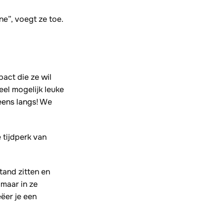
ne”, voegt ze toe.
act die ze wil
eel mogelijk leuke
eens langs
! We
 tijdperk van
tand zitten en
 maar in ze
eëer je een