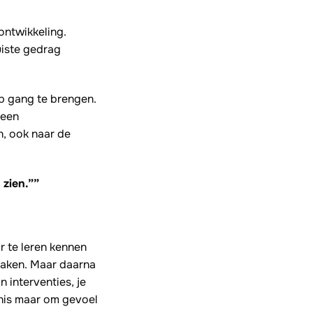
ontwikkeling.
juiste gedrag
op gang te brengen.
 een
n, ook naar de
zien.””
r te leren kennen
maken. Maar daarna
 interventies, je
nnis maar om gevoel