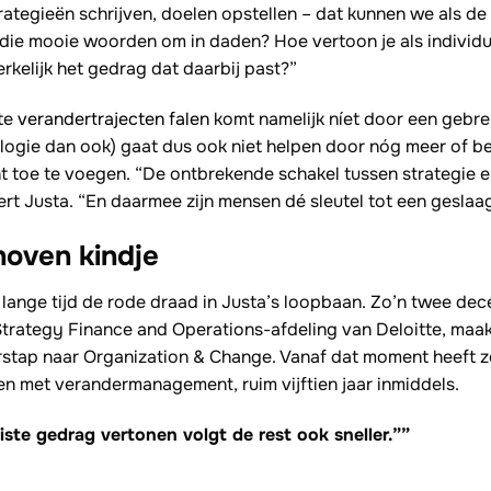
ategieën schrijven, doelen opstellen – dat kunnen we als de 
 die mooie woorden om in daden? Hoe vertoon je als individu,
rkelijk het gedrag dat daarbij past?”
ste
verandertrajecten falen
komt namelijk níet door een gebre
ologie dan ook) gaat dus ook niet helpen door nóg meer of b
t toe te voegen. “De ontbrekende schakel tussen strategie en
ert Justa. “En daarmee zijn mensen dé sleutel tot een geslaa
oven kindje
l lange tijd de rode draad in Justa’s loopbaan. Zo’n twee de
Strategy Finance and Operations-afdeling van Deloitte, maak
erstap naar Organization & Change. Vanaf dat moment heeft z
 met verandermanagement, ruim vijftien jaar inmiddels.
uiste gedrag vertonen volgt de rest ook sneller.””