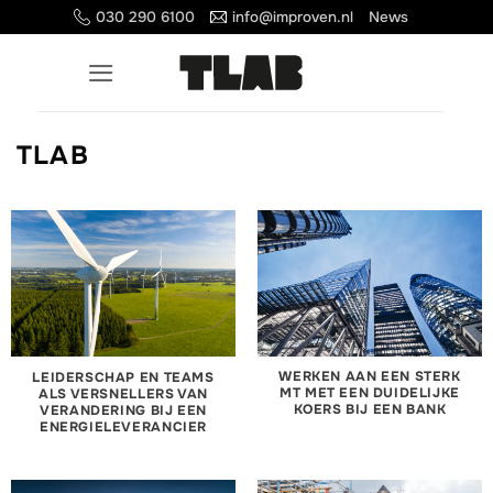
Ga
030 290 6100
info@improven.nl
News
naar
inhoud
TLAB
WERKEN AAN EEN STERK
LEIDERSCHAP EN TEAMS
MT MET EEN DUIDELIJKE
ALS VERSNELLERS VAN
KOERS BIJ EEN BANK
VERANDERING BIJ EEN
ENERGIELEVERANCIER