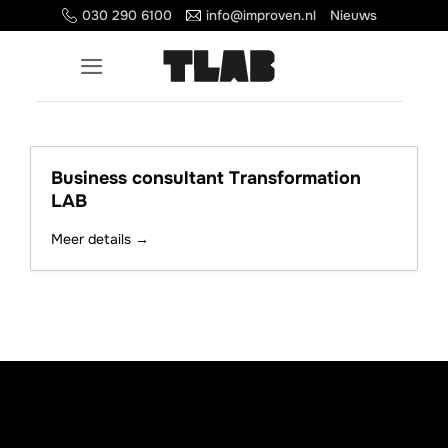
Ga
030 290 6100
info@improven.nl
Nieuws
naar
inhoud
Business consultant Transformation
LAB
Meer details